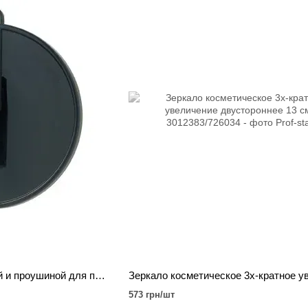
Зеркало ручное с ручкой и проушиной для подвешивания чёрного матового цвета 25 см.
573 грн/шт