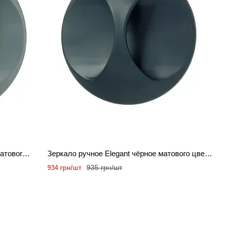
Зеркало ручное Elegant серебристо-матового цвета 25 см.
Зеркало ручное Elegant чёрное матового цвета 25 см.
935 грн/шт
934 грн/шт