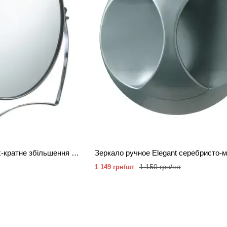
Косметичне дзеркало 2х-кратне збільшення двостороннє 17 см.
1 150 грн/шт
1 149 грн/шт