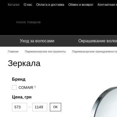
Перейти к основному контенту
Каталог
О нас
Оплата и доставка
Обмен и возврат
Контактная
ПУБЛИЧЕСКИЙ ДОГОВОР (ОФЕРТА)
Сотрудничество
Уход за волосами
Окрашивание воло
Главная
Парикмахерские инструменты
Парикмахерские принадлежност
Зеркала
Бренд
5
COMAIR
Цена, грн
От Цена, грн
До Цена, грн
OK