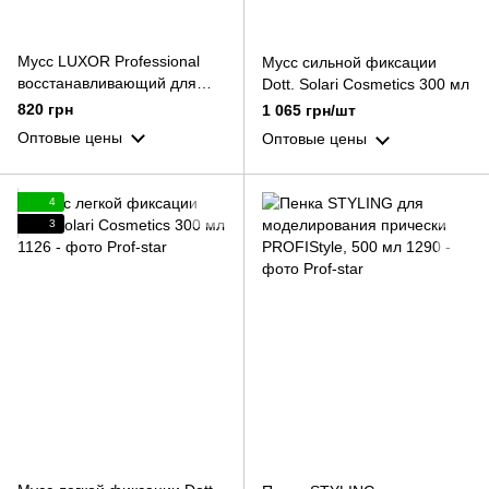
Мусс LUXOR Professional
Мусс сильной фиксации
восстанавливающий для
Dott. Solari Cosmetics 300 мл
поврежденных волос 200 мл
820 грн
1 065 грн/шт
Оптовые цены
Оптовые цены
4
3