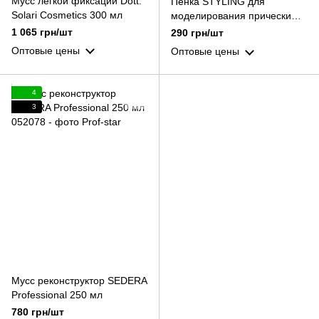
Мусс легкой фиксации Dott.
Пенка STYLING для
Solari Cosmetics 300 мл
моделирования прически
PROFIStyle, 500 мл
1 065 грн/шт
290 грн/шт
Оптовые цены
Оптовые цены
4
3
Мусс реконструктор SEDERA
Professional 250 мл
780 грн/шт