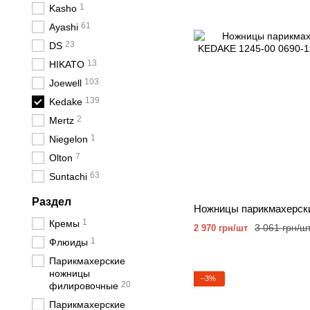
1
Kasho
61
Ayashi
23
DS
13
HIKATO
103
Joewell
139
Kedake
2
Mertz
1
Niegelon
7
Olton
63
Suntachi
Раздел
1
Кремы
3 061 грн/ш
2 970 грн/шт
1
Флюиды
Парикмахерские
ножницы
−3%
20
филировочные
Парикмахерские