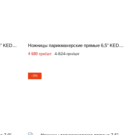
Ножницы парикмахерские прямые 5.5" KEDAKE 5355Х-62
Ножницы парикмахерские прямые 6,5" KEDAKE 1965-90
4 824 грн/шт
4 680 грн/шт
−3%