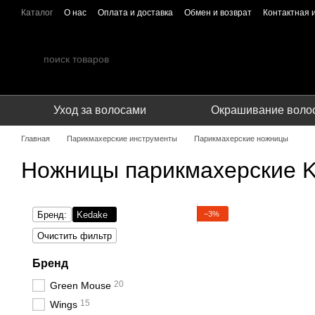
Перейти к основному контенту
Каталог
О нас
Оплата и доставка
Обмен и возврат
Контактная
ПУБЛИЧЕСКИЙ ДОГОВОР (ОФЕРТА)
Сотрудничество
Уход за волосами
Окрашивание воло
Главная
Парикмахерские инструменты
Парикмахерские ножницы
Ножницы парикмахерские 
−3%
Бренд:
Kedake
Очистить фильтр
Бренд
20
Green Mouse
15
Wings