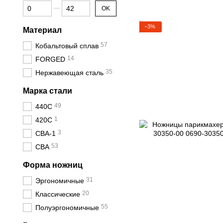
От Количество зубцов
До Количество зубцов
OK
−3%
Материал
57
Кобальтовый сплав
14
FORGED
35
Нержавеющая сталь
Марка стали
49
440С
1
420С
3
CBA-1
53
CBA
Форма ножниц
31
Эргономичные
20
Классические
55
Полуэргономичные