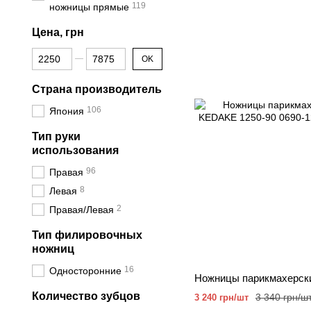
119
ножницы прямые
Цена, грн
От Цена, грн
До Цена, грн
OK
Страна производитель
106
Япония
Тип руки
использования
96
Правая
8
Левая
2
Правая/Левая
Тип филировочных
ножниц
16
Односторонние
Количество зубцов
3 340 грн/ш
3 240 грн/шт