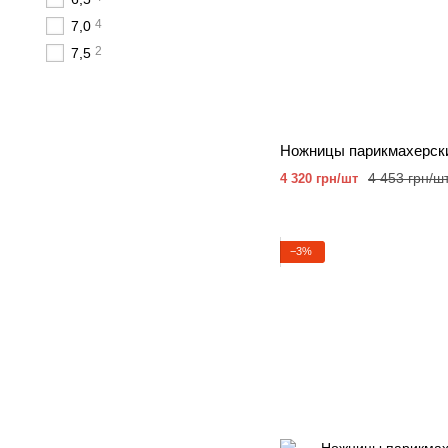
4
7,0
2
7,5
4 453 грн/ш
4 320 грн/шт
−3%