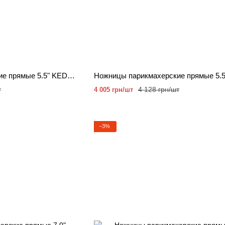
Ножницы парикмахерские прямые 5.5" KEDAKE 24055-90
т
4 128 грн/шт
4 005 грн/шт
−3%