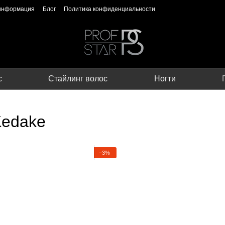
 информация
Блог
Политика конфиденциальности
с
Стайлинг волос
Ногти
Kedake
−3%