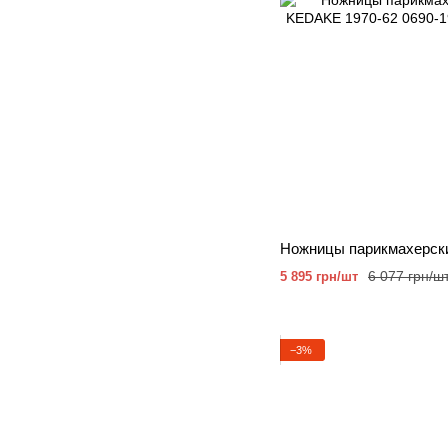
6 077 грн/ш
5 895 грн/шт
−3%