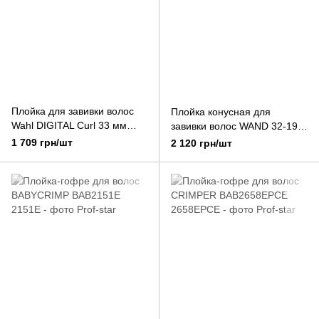
Плойка для завивки волос
Плойка конусная для
Wahl DIGITAL Curl 33 мм
завивки волос WAND 32-19
черная
мм BAB2281TTE
1 709 грн/шт
2 120 грн/шт