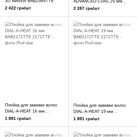
3D WAVER BAB2369TTE
ADVANCED CURL 25 мм
BAB2473TDE
2 422 грн/шт
2 287 грн/шт
Плойка для завивки волос
Плойка для завивки волос
DIAL-A-HEAT 16 мм
DIAL-A-HEAT 19 мм
BAB2171TTE
BAB2172TTE
1 891 грн/шт
1 891 грн/шт