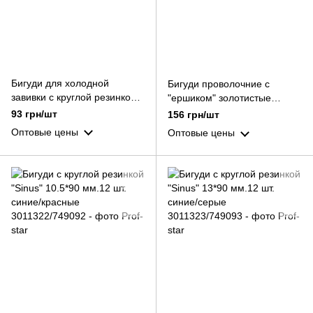
Бигуди для холодной
Бигуди проволочние с
завивки с круглой резинкой
"ершиком" золотистые
9*95 мм.12 шт. жёлтые/
d13mm
93 грн/шт
156 грн/шт
красные
Оптовые цены
Оптовые цены