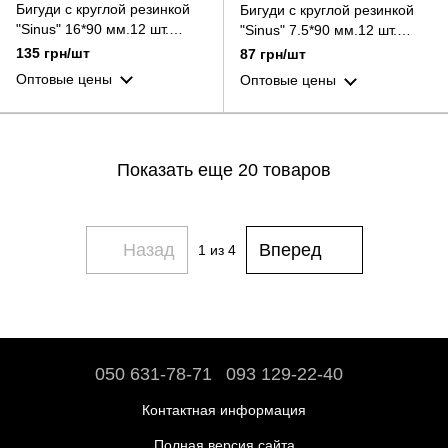
Бигуди с круглой резинкой
Бигуди с круглой резинкой
"Sinus" 16*90 мм.12 шт.
"Sinus" 7.5*90 мм.12 шт.
серые/цвета антрацит
жёлтые/розовые
135 грн/шт
87 грн/шт
Оптовые цены
Оптовые цены
Показать еще 20 товаров
Назад
Вперед
1
из 4
050 631-78-71
093 129-22-40
Контактная информация
Полная версия сайта