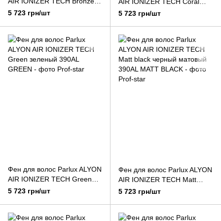
AIR IONIZER TECH Bronze
AIR IONIZER TECH Coral
бронзовый
коралловый
5 723 грн/шт
5 723 грн/шт
Фен для волос Parlux ALYON
Фен для волос Parlux ALYON
AIR IONIZER TECH Green
AIR IONIZER TECH Matt
зеленый
black черный матовый
5 723 грн/шт
5 723 грн/шт