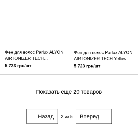
Фен для волос Parlux ALYON
Фен для волос Parlux ALYON
AIR IONIZER TECH
AIR IONIZER TECH Yellow
Turquoise бирюзовый
желтый
5 723 грн/шт
5 723 грн/шт
Показать еще 20 товаров
Назад
Вперед
2
из 5