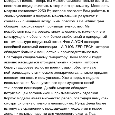
мотора от волос. Теперь Вы можете самостоятельно всего за
несколько секунд очистить мотор и его крыльчатку. Мощность
модели составляет 2250 Вт, которая позволит Вам работать в
любых условиях и получать максимальный результат. В
сочетании с мощным воздушным потоком в 84 м3/час фен
обладает потрясающей производительностью. Мы
поработали над нагревательным элементом, изменили его
конструкцию и обеспечили более стабильный и однородный
по температуре воздушный поток. Фен ALYON оснащен
новейшей системой ионизации – AIR IONIZER TECH, которая
обладает большей мощностью и производительностью.
Благодаря специальному генератору Ваши волосы будут
активно насыщаться отрицательными ионами, которые
берегут здоровье волос во время сушки, обеспечивают
нейтрализацию статического электричества, а также придают
волосам мягкость и послушность. Уже в первую неделю
использования Вы ощутите все преимущества новой
технологии ионизации. Дизайн модели обладает
потрясающей эргономикой и призматической отделкой.
Корпус модели имеет множество ребер, благодаря чему фен
смотрится очень стильно и неповторимо. Ручка фена более
вытянута в сравнении с предыдущими моделями и имеет
дополнительные насечки для уверенного охвата. Под