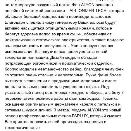
по температуре воздушный поток. Фен ALYON оснащен
новейшей системой ионизации – AIR IONIZER TECH, которая
обладает большей мощностью и производительностью.
Благодаря специальному генератору Ваши волосы будут
активно насыщаться отрицательными ионами, которые
берегут здоровье волос во время сушки, обеспечивают
нейтрализацию статического электричества, а также придают
волосам мягкость и послушность. Уже в первую неделю
использования Вы ощутите все преимущества новой
технологии ионизации. Дизайн модели обладает
потрясающей эргономикой и призматической отделкой.
Корпус модели имеет множество ребер, благодаря чему фен
смотрится очень стильно и неповторимо. Ручка фена более
вытянута в сравнении с предыдущими моделями и имеет
дополнительные насечки для уверенного охвата. Под
указательный палец есть кнопка холодного обдува, а с боку 2
переключателя режимов работы с мягким ходом. Новинка
оснащена оригинальным держателем кабеля с петелькой и
сетевым шнуром длиной 3 метра. Модель ALYON это новый
эталон профессиональных фенов PARLUX, который сможет
Вас приятно поразить своей производительностью и
технологичностью.