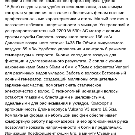
сборки и особенная компактная форма корпуса (длина
16,5см) созданы для удобства использования, а максимум
контроля управления позволяет обеспечить фенам высшие
профессиональные характеристики и стиль. Малый вес фена
позволяет избежать напряженности в мышцах. Ультралегкий и
ультрапроизводительный 2200 W 530г АС мотор с долгим
сроком службы Скорость воздушного потока: 166 км/ч
Давление воздушного потока: 1438 Па Объем выдуваемого
воздуха: 89 м3/ч Удобство управления и контроль 6 режимов
температуры и скорости. Кнопка холодного воздуха для
фиксации и долговременного результата. 2 сопла с узкими
наконечниками 6мм x 60мм и 6мм x 75мм c эффектом Venturi
для различных видов укладок. Забота о волосах Встроенный
ионный генератор, создающий миллионы отрицательно
заряженных частиц, помогает снять статическое
электричество с волос. С технологией ионизации волосы
остаются гладкими, блестящими и шелковистыми,
идеальными для расчесывания и укладки. Комфорт и
эргономичность Длина корпуса Vulcano V3 всего 16,5см.
Компактная форма и небольшой вес фен обеспечивает
комфортную работу парикмахеров, а его эргономичная ручка
позволяет избежать напряженности и боли в предплечьях.
Ионизация Коэффициент сушки 6гр. в минуту Съемный