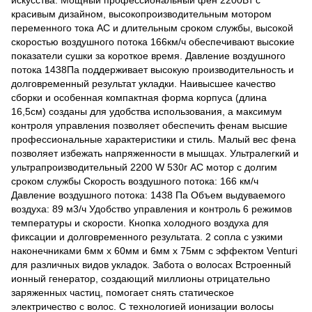
искусства. Мощный профессиональный фен 2200Вт с
красивым дизайном, высокопроизводительным мотором
переменного тока AC и длительным сроком службы, высокой
скоростью воздушного потока 166км/ч обеспечивают высокие
показатели сушки за короткое время. Давление воздушного
потока 1438Па поддерживает высокую производительность и
долговременный результат укладки. Наивысшее качество
сборки и особенная компактная форма корпуса (длина
16,5см) созданы для удобства использования, а максимум
контроля управления позволяет обеспечить фенам высшие
профессиональные характеристики и стиль. Малый вес фена
позволяет избежать напряженности в мышцах. Ультралегкий и
ультрапроизводительный 2200 W 530г АС мотор с долгим
сроком службы Скорость воздушного потока: 166 км/ч
Давление воздушного потока: 1438 Па Объем выдуваемого
воздуха: 89 м3/ч Удобство управления и контроль 6 режимов
температуры и скорости. Кнопка холодного воздуха для
фиксации и долговременного результата. 2 сопла с узкими
наконечниками 6мм x 60мм и 6мм x 75мм c эффектом Venturi
для различных видов укладок. Забота о волосах Встроенный
ионный генератор, создающий миллионы отрицательно
заряженных частиц, помогает снять статическое
электричество с волос. С технологией ионизации волосы