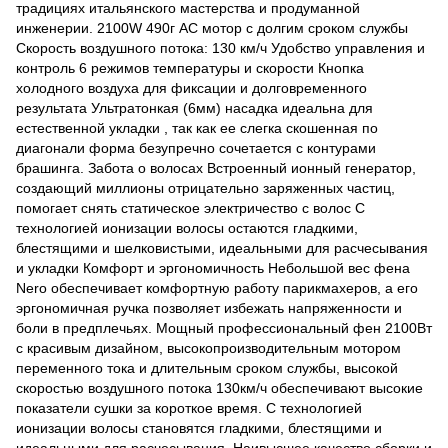
традициях итальянского мастерства и продуманной
инженерии. 2100W 490г АС мотор с долгим сроком службы
Скорость воздушного потока: 130 км/ч Удобство управления и
контроль 6 режимов температуры и скорости Кнопка
холодного воздуха для фиксации и долговременного
результата Ультратонкая (6мм) насадка идеальна для
естественной укладки , так как ее слегка скошенная по
диагонали форма безупречно сочетается с контурами
брашинга. Забота о волосах Встроенный ионный генератор,
создающий миллионы отрицательно заряженных частиц,
помогает снять статическое электричество с волос С
технологией ионизации волосы остаются гладкими,
блестящими и шелковистыми, идеальными для расчесывания
и укладки Комфорт и эргономичность Небольшой вес фена
Nero обеспечивает комфортную работу парикмахеров, а его
эргономичная ручка позволяет избежать напряженности и
боли в предплечьях. Мощный профессиональный фен 2100Вт
с красивым дизайном, высокопроизводительным мотором
переменного тока и длительным сроком службы, высокой
скоростью воздушного потока 130км/ч обеспечивают высокие
показатели сушки за короткое время. С технологией
ионизации волосы становятся гладкими, блестящими и