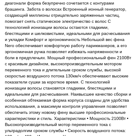
диагонали форма безупречно сочетается с контурами
брашинга. Забота о волосах Встроенный ионный генератор,
создающий миллионы отрицательно заряженных частиц,
помогает снять статическое электричество с волос С
технологией ионизации волосы остаются гладкими,
блестящими и шелковистыми, идеальными для расчесывания
и укладки Комфорт и эргономичность Небольшой вес фена
Nero обеспечивает комфортную работу парикмахеров, а его
эргономичная ручка позволяет избежать напряженности и
боли в предплечьях. Мощный профессиональный фен 2100Вт
с красивым дизайном, высокопроизводительным мотором
переменного тока и длительным сроком службы, высокой
скоростью воздушного потока 130км/ч обеспечивают высокие
показатели сушки за короткое время. С технологией
ионизации волосы становятся гладкими, блестящими и
идеальными для расчесывания. Наивысшее качество сборки и
особенная обтекаемая форма корпуса созданы для удобства
использования, а максимум контроля управления позволяет
обеспечить этому новому фену высшие профессиональные
характеристики и стиль. Характеристики • Мощность 2100Вт •
Выcокопроизводительный мотор переменного тока с
ультрадолгим сроком службы • Скорость воздушного потока: