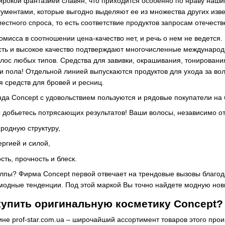
широкой фантазией славян, что приходится особенно по нраву на
ументами, которые выгодно выделяют ее из множества других изве
естного спроса, то есть соответствие продуктов запросам отечеств
омисса в соотношении цена-качество нет, и речь о нем не ведется.
сть и высокое качество подтверждают многочисленные международ
олос любых типов. Средства для завивки, окрашивания, тонировани
 и пола! Отдельной линией выпускаются продуктов для ухода за во
я средств для бровей и ресниц.
нда Concept с удовольствием пользуются и рядовые покупатели н
 добьетесь потрясающих результатов! Ваши волосы, независимо от
родную структуру,
ргией и силой,
сть, прочность и блеск.
лпы? Фирма Concept первой отвечает на трендовые вызовы благод
одные тенденции. Под этой маркой Вы точно найдете модную нови
купить оригинальную косметику Concept?
не prof-star.com.ua – широчайший ассортимент товаров этого про