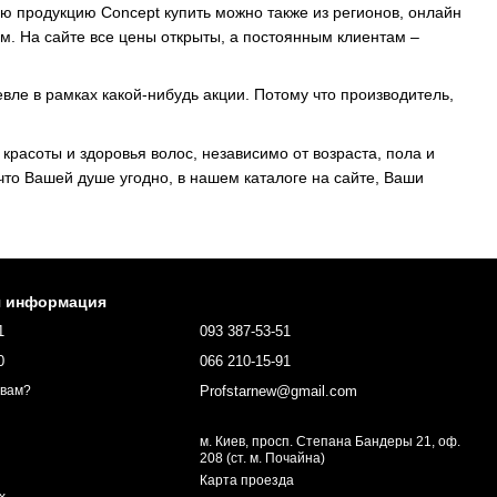
ю продукцию Concept купить можно также из регионов, онлайн
ам. На сайте все цены открыты, а постоянным клиентам –
вле в рамках какой-нибудь акции. Потому что производитель,
красоты и здоровья волос, независимо от возраста, пола и
что Вашей душе угодно, в нашем каталоге на сайте, Ваши
я информация
1
093 387-53-51
0
066 210-15-91
Profstarnew@gmail.com
 вам?
м. Киев, просп. Степана Бандеры 21, оф.
208 (ст. м. Почайна)
Карта проезда