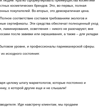
шим людям. Кратко сформулировать преимущества косметики
стных косметических брендов. Это, во-первых, полная
енных покупателей. Во-вторых, это демократичная цена.
 Полное соответствие составов требованиям экологов и
ные сертификаты. Эти средства обеспечат полноценный уход
я, ламинирования, осветления – никого не разочаруют, вне
лосами после завивки или окрашивания, а также – для укладки
а бытовом уровне, и профессионалы парикмахерской сферы.
 их исходного состояния:
аря целому штату маркетологов, которые постоянно и
нку, о которой другие еще и не слышали!
изводителя. Идя навстречу клиентам, мы продаем