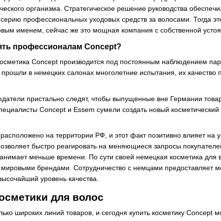
ческого организма. Стратегическое решение руководства обеспечи
ю серию профессиональных уходовых средств за волосами. Тогда 
овым именем, сейчас же это мощная компания с собственной усто
ять профессионалам Concept?
осметика Concept производится под постоянным наблюдением пар
ни прошли в немецких салонах многолетние испытания, их качеств
датели пристально следят, чтобы выпущенные вне Германии товар
пециалисты Concept и Essem сумели создать новый косметический п
расположено на территории РФ, и этот факт позитивно влияет на у
позволяет быстро реагировать на меняющиеся запросы покупателе
анимает меньше времени. По сути своей немецкая косметика для 
 мировыми брендами. Сотрудничество с немцами предоставляет м
высочайший уровень качества.
осметики для волос
ько широких линий товаров, и сегодня купить косметику Concept мо