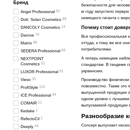
Бренд
безопасности для челове
92
м году запустило перву
Angel Professional
немецкого гиганта с мир
89
Dott. Solari Cosmetics
14
DANCOLY Cosmetics
Почему стоит довер
79
Davroe
Вся профессиональная к
98
оттуда, к тому же все о
Matrix
потребителями.
66
SEDERA Professional
А теперь немецкие наблю
NEXTPOINT
31
Cosmetics
стандартам. В тандеме с
украинских.
61
LUXOR Professional
35
Vieso
Производство физически 
повсеместно. Также это 
110
ProfiStyle
выпущенной продукции з
44
ICE Professional
одном уровне с лучшими
21
COMAIR
выпускаемой продукции 
1
Kedake
Разнообразие к
2
RefectoCil
Concept выпускает нескол
44
Deeply