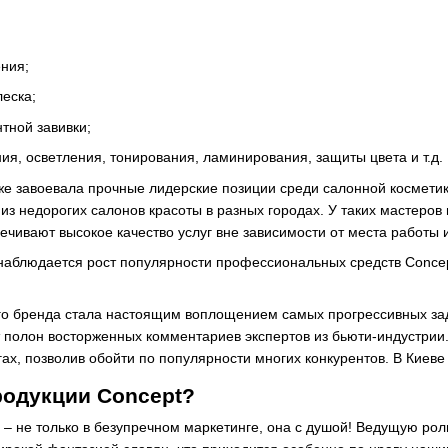
ения;
еска;
тной завивки;
ия, осветления, тонирования, ламинирования, защиты цвета и т.д.
же завоевала прочные лидерские позиции среди салонной косметик
из недорогих салонов красоты в разных городах. У таких мастеров
ечивают высокое качество услуг вне зависимости от места работы и
 наблюдается рост популярности профессиональных средств Concep
ого бренда стала настоящим воплощением самых прогрессивных за
 полон восторженных комментариев экспертов из бьюти-индустрии.
ах, позволив обойти по популярности многих конкурентов. В Киев
родукции Concept?
 – не только в безупречном маркетинге, она с душой! Ведущую рол