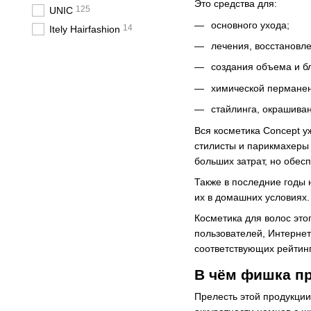
Это средства для:
125
UNIC
основного ухода;
14
Itely Hairfashion
лечения, восстановл
создания объема и бл
химической перманен
стайлинга, окрашиван
Вся косметика Concept у
стилисты и парикмахеры 
больших затрат, но обесп
Также в последние годы
их в домашних условиях.
Косметика для волос эт
пользователей, Интернет
соответствующих рейтинг
В чём фишка п
Прелесть этой продукции