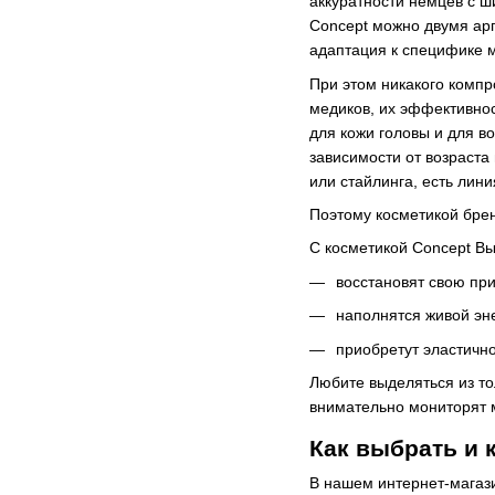
аккуратности немцев с 
Concept можно двумя арг
адаптация к специфике м
При этом никакого компр
медиков, их эффективно
для кожи головы и для в
зависимости от возраста
или стайлинга, есть лини
Поэтому косметикой бре
С косметикой Concept Вы
восстановят свою при
наполнятся живой эне
приобретут эластично
Любите выделяться из то
внимательно мониторят м
Как выбрать и 
В нашем интернет-магази