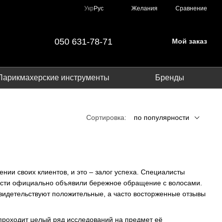
Сравнение
Укр
Рус
Желания
050 631-78-71
Мой заказ
Парикмахерские инструменты
Бренды
Сортировка:
по популярности
ии своих клиентов, и это – залог успеха. Специалисты
ости официально объявили бережное обращение с волосами.
свидетельствуют положительные, а часто восторженные отзывы
 проходит целый ряд исследований на предмет её