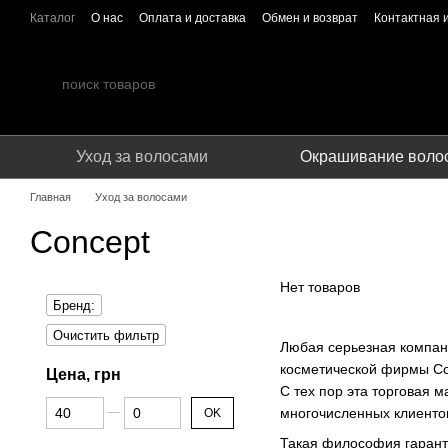
Перейти к основному контенту
Каталог
О нас
Оплата и доставка
Обмен и возврат
Контактная
ПУБЛИЧЕСКИЙ ДОГОВОР (ОФЕРТА)
Сотрудничество
Уход за волосами
Окрашивание воло
Главная
Уход за волосами
Concept
Нет товаров
Бренд:
Очистить фильтр
Любая серьезная компани
косметической фирмы Co
Цена, грн
С тех пор эта торговая 
От Цена, грн
До Цена, грн
многочисленных клиенто
OK
Такая философия гаранти