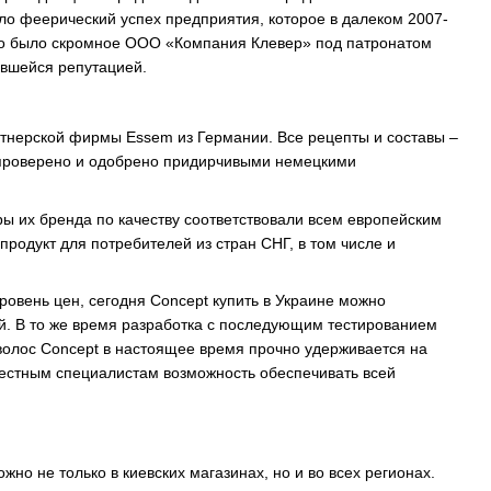
ло феерический успех предприятия, которое в далеком 2007-
это было скромное ООО «Компания Клевер» под патронатом
явшейся репутацией.
тнерской фирмы Essem из Германии. Все рецепты и составы –
о проверено и одобрено придирчивыми немецкими
ы их бренда по качеству соответствовали всем европейским
родукт для потребителей из стран СНГ, в том числе и
ровень цен, сегодня Concept купить в Украине можно
й. В то же время разработка с последующим тестированием
волос Concept в настоящее время прочно удерживается на
естным специалистам возможность обеспечивать всей
жно не только в киевских магазинах, но и во всех регионах.