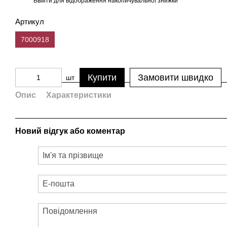
Ввійти
для відображення накопичувальної знижки
%
Артикул
7000918
Купити
Замовити швидко
шт
Опис
Характеристики
Новий відгук або коментар