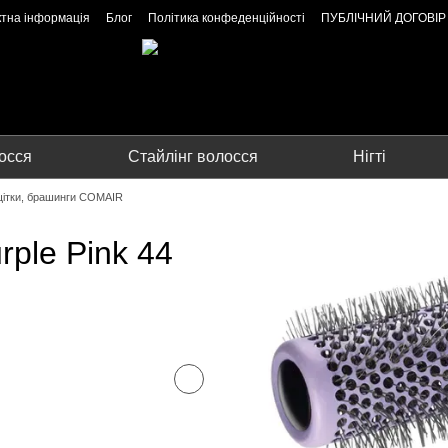
ктна інформація
Блог
Політика конфеденційності
ПУБЛІЧНИЙ ДОГОВІР
осся
Стайлінг волосся
Нігті
 щітки, брашинги COMAIR
rple Pink 44