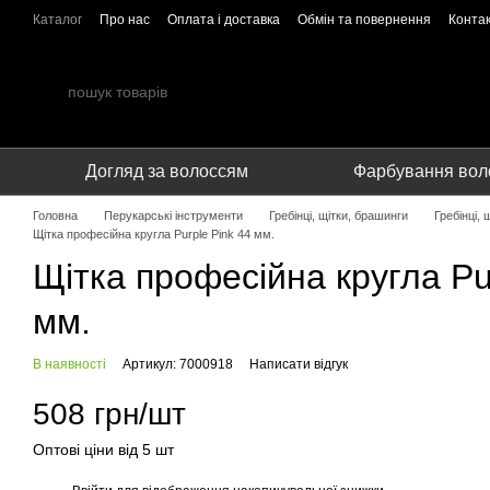
Перейти до основного контенту
Каталог
Про нас
Оплата і доставка
Обмін та повернення
Конта
Співпраця
Догляд за волоссям
Фарбування вол
Головна
Перукарські інструменти
Гребінці, щітки, брашинги
Гребінці,
Щітка професійна кругла Purple Pink 44 мм.
Щітка професійна кругла Pu
мм.
В наявності
Артикул: 7000918
Написати відгук
508 грн/шт
Оптові ціни від 5 шт