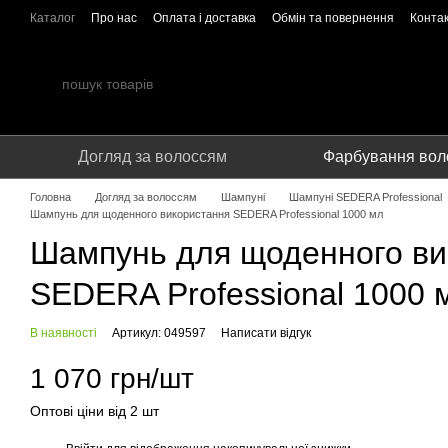
Перейти до основного контенту
Каталог
Про нас
Оплата і доставка
Обмін та повернення
Конта
Співпраця
Догляд за волоссям
Фарбування вол
Головна
Догляд за волоссям
Шампуні
Шампуні SEDERA Professional
Шампунь для щоденного використання SEDERA Professional 1000 мл
Шампунь для щоденного ви
SEDERA Professional 1000 
В наявності
Артикул: 049597
Написати відгук
1 070 грн/шт
Оптові ціни від 2 шт