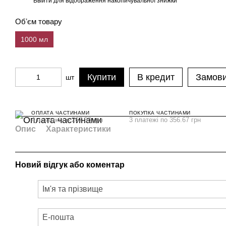
Ввійти
для відображення накопичувальної знижки
%
Обʼєм товару
1000 мл
Купити
В кредит
Замови
шт
ОПЛАТА ЧАСТИНАМИ
ПОКУПКА ЧАСТИНАМИ
4 платежі по 267.50 грн
3 платежі по 356.67 грн
Опис
Характеристики
Новий відгук або коментар