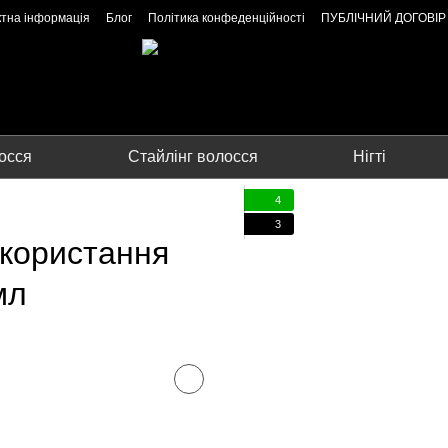
ктна інформація
Блог
Політика конфеденційності
ПУБЛІЧНИЙ ДОГОВІР
осся
Стайлінг волосся
Нігті
4
3
користання
мл