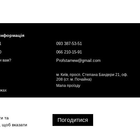
 інформація
1
093 387-53-51
0
066 210-15-91
Profstarnew@gmail.com
и вам?
м. Київ, просп. Степана Бандери 21, оф.
208 (ст. м. Почайна)
Мапа проїзду
ежах
ти та
Погодитися
, щоб вказати