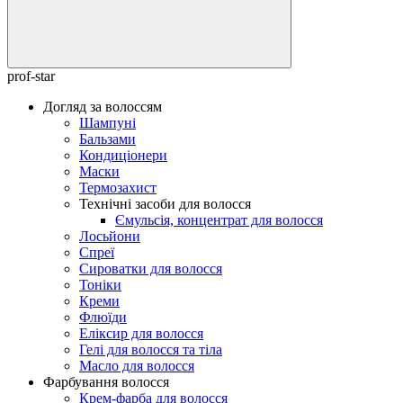
prof-star
Догляд за волоссям
Шампуні
Бальзами
Кондиціонери
Маски
Термозахист
Технічні засоби для волосся
Ємульсія, концентрат для волосся
Лосьйони
Спреї
Сироватки для волосся
Тоніки
Креми
Флюїди
Еліксир для волосся
Гелі для волосся та тіла
Масло для волосся
Фарбування волосся
Крем-фарба для волосся