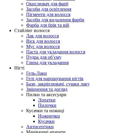
Окислювач для фарб
Засоби для освітлення
Пігменти для волосся
Засоби для видалення фарби
Фарба для брів та вій
Стайлінг волосся
Лак для волосся
Віск для волосся
Мус для волосся
Паста для укладання волосся
Пудра для об’єму
Глина для укладання
Нігті
Гель-Лаки
Гелі для нарощування нігтів
Бази, закріплювачі, сушки лаку
Зміцнення та догляд
Пилки та аксесуари
Лопатки
Пилочки
Кусачки та ножиці
Ножнички
Кусачки
Антисептики
Манікюрні апарати