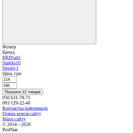
Фільтр
Бренд
BRINail
1
Staleks
10
Deeply
1
Ціна, грн
Показати 12 товарів
050 631-78-71
093 129-22-40
Контактна інформація
Повна версія сайту
Мапа сайту
© 2014—2026
ProfStar