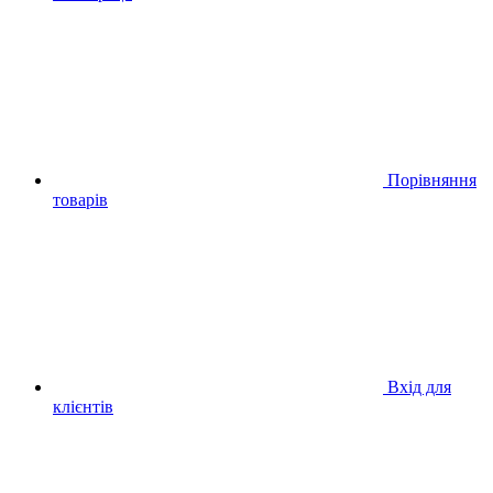
Порівняння
товарів
Вхід для
клієнтів