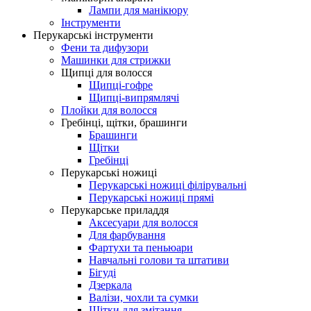
Лампи для манікюру
Інструменти
Перукарські інструменти
Фени та дифузори
Машинки для стрижки
Щипці для волосся
Щипці-гофре
Щипці-випрямлячі
Плойки для волосся
Гребінці, щітки, брашинги
Брашинги
Щітки
Гребінці
Перукарські ножиці
Перукарські ножиці філірувальні
Перукарські ножиці прямі
Перукарське приладдя
Аксесуари для волосся
Для фарбування
Фартухи та пеньюари
Навчальні голови та штативи
Бігуді
Дзеркала
Валізи, чохли та сумки
Щітки для змітання