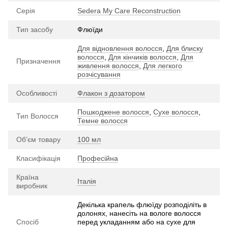
Серія
Sedera My Care Reconstruction
Тип засобу
Флюїди
Для відновлення волосся
,
Для блиску
волосся
,
Для кінчиків волосся
,
Для
Призначення
живлення волосся
,
Для легкого
розчісування
Особливості
Флакон з дозатором
Пошкоджене волосся
,
Сухе волосся
,
Тип Волосся
Темне волосся
Обʼєм товару
100 мл
Класифікація
Професійна
Країна
Італія
виробник
Декілька крапель флюїду розподіліть в
долонях, нанесіть на вологе волосся
Спосіб
перед укладанням або на сухе для