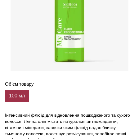
Обʼєм товару
100 мл
Інтенсивний флюїд для відновлення пошкодженого та сухого
волосся. Лляна олія містить натуральні антиоксиданти,
вітаміни і мінерали, завдяки яким флюїд надає блиску
тьмяному волоссю, полегшує розчісування, запобігає появі