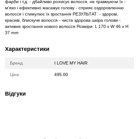
фарби і т.д. - дбайливо розчісує волосся, не травмуючи їх -
м'яко і ефективно масажує голову - сприяє оздоровленню
волосся і стимулює їх зростання РЕЗУЛЬТАТ: - здорові,
красиві, блискуче волосся - чиста здорова шкіра голови -
активне зростання нового волосся Розміри: L 170 x W 46 x H
37 mm
Характеристики
Бренд
I LOVE MY HAIR
Ціна
495.00
Відгуки