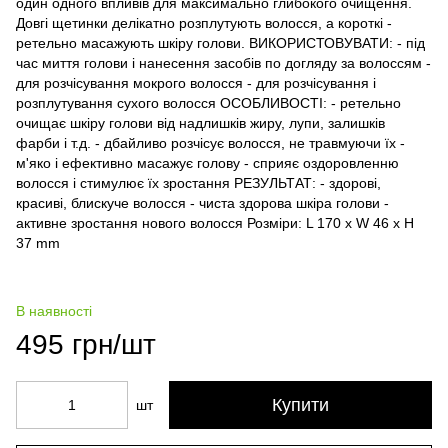
один одного впливів для максимально глибокого очищення.
Довгі щетинки делікатно розплутують волосся, а короткі -
ретельно масажують шкіру голови. ВИКОРИСТОВУВАТИ: - під
час миття голови і нанесення засобів по догляду за волоссям -
для розчісування мокрого волосся - для розчісування і
розплутування сухого волосся ОСОБЛИВОСТІ: - ретельно
очищає шкіру голови від надлишків жиру, лупи, залишків
фарби і т.д. - дбайливо розчісує волосся, не травмуючи їх -
м'яко і ефективно масажує голову - сприяє оздоровленню
волосся і стимулює їх зростання РЕЗУЛЬТАТ: - здорові,
красиві, блискуче волосся - чиста здорова шкіра голови -
активне зростання нового волосся Розміри: L 170 x W 46 x H
37 mm
В наявності
495 грн/шт
Купити
шт