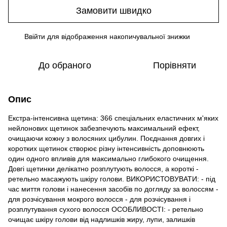
Замовити швидко
Ввійти
для відображення накопичувальної знижки
%
До обраного
Порівняти
Опис
Екстра-інтенсивна щетина: 366 спеціальних еластичних м'яких
нейлонових щетинок забезпечують максимальний ефект,
очищаючи кожну з волосяних цибулин. Поєднання довгих і
коротких щетинок створює різну інтенсивність доповнюють
один одного впливів для максимально глибокого очищення.
Довгі щетинки делікатно розплутують волосся, а короткі -
ретельно масажують шкіру голови. ВИКОРИСТОВУВАТИ: - під
час миття голови і нанесення засобів по догляду за волоссям -
для розчісування мокрого волосся - для розчісування і
розплутування сухого волосся ОСОБЛИВОСТІ: - ретельно
очищає шкіру голови від надлишків жиру, лупи, залишків