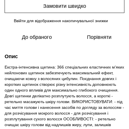
Замовити швидко
Ввійти
для відображення накопичувальної знижки
%
До обраного
Порівняти
Опис
Екстра-інтенсивна щетина: 366 спеціальних еластичних м'яких
нейлонових щетинок забезпечують максимальний ефект,
очищаючи кожну з волосяних цибулин. Поєднання довгих і
коротких щетинок створює різну інтенсивність доповнюють
один одного впливів для максимально глибокого очищення.
Довгі щетинки делікатно розплутують волосся, а короткі -
ретельно масажують шкіру голови. ВИКОРИСТОВУВАТИ: - під
час миття голови і нанесення засобів по догляду за волоссям -
для розчісування мокрого волосся - для розчісування і
розплутування сухого волосся ОСОБЛИВОСТІ: - ретельно
очищає шкіру голови від надлишків жиру, лупи, залишків