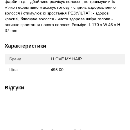
фарби і т.д. - дбайливо розчісує волосся, не травмуючи їх -
м'яко і ефективно масажує голову - сприяє оздоровленню
волосся і стимулює їх зростання РЕЗУЛЬТАТ: - здорові,
красиві, блискуче волосся - чиста здорова шкіра голови -
активне зростання нового волосся Розміри: L 170 x W 46 x H
37 mm
Характеристики
Бренд
I LOVE MY HAIR
Ціна
495.00
Відгуки