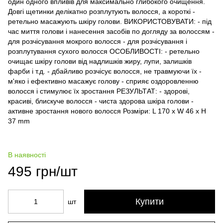
один одного впливів для максимально глибокого очищення.
Довгі щетинки делікатно розплутують волосся, а короткі -
ретельно масажують шкіру голови. ВИКОРИСТОВУВАТИ: - під
час миття голови і нанесення засобів по догляду за волоссям -
для розчісування мокрого волосся - для розчісування і
розплутування сухого волосся ОСОБЛИВОСТІ: - ретельно
очищає шкіру голови від надлишків жиру, лупи, залишків
фарби і т.д. - дбайливо розчісує волосся, не травмуючи їх -
м'яко і ефективно масажує голову - сприяє оздоровленню
волосся і стимулює їх зростання РЕЗУЛЬТАТ: - здорові,
красиві, блискуче волосся - чиста здорова шкіра голови -
активне зростання нового волосся Розміри: L 170 x W 46 x H
37 mm
В наявності
495 грн/шт
Купити
шт