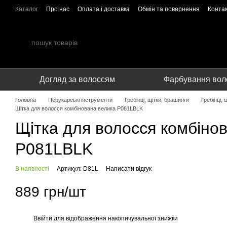
Перейти до основного контенту
Каталог
Про нас
Оплата і доставка
Обмін та повернення
Конта
Співпраця
Догляд за волоссям
Фарбування вол
Головна
Перукарські інструменти
Гребінці, щітки, брашинги
Гребінці,
Щітка для волосся комбінована велика P081LBLK
Щітка для волосся комбіно
P081LBLK
В наявності
Артикул: D81L
Написати відгук
889 грн/шт
Ввійти
для відображення накопичувальної знижки
%