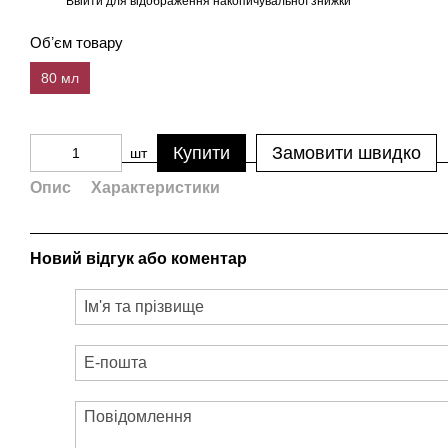
Ввійти
для відображення накопичувальної знижки
%
Обʼєм товару
80 мл
Купити
Замовити швидко
шт
Опис
Характеристики
Новий відгук або коментар