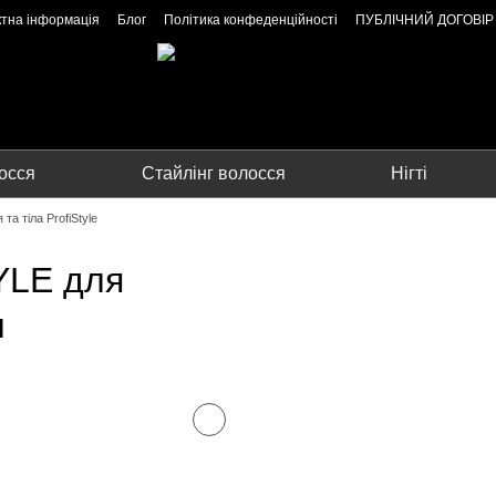
ктна інформація
Блог
Політика конфеденційності
ПУБЛІЧНИЙ ДОГОВІР
осся
Стайлінг волосся
Нігті
 та тіла ProfiStyle
YLE для
л