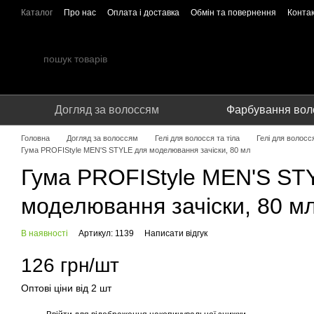
Перейти до основного контенту
Каталог
Про нас
Оплата і доставка
Обмін та повернення
Конта
Співпраця
Догляд за волоссям
Фарбування вол
Головна
Догляд за волоссям
Гелі для волосся та тіла
Гелі для волосся
Гума PROFIStyle MEN'S STYLE для моделювання зачіски, 80 мл
Гума PROFIStyle MEN'S ST
моделювання зачіски, 80 м
В наявності
Артикул: 1139
Написати відгук
126 грн/шт
Оптові ціни від 2 шт