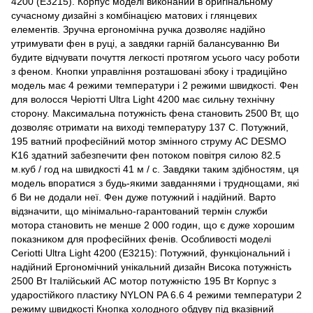
4200 (E3215). Корпус моделі виконаний в оригінальному
сучасному дизайні з комбінацією матових і глянцевих
елементів. Зручна ергономічна ручка дозволяє надійно
утримувати фен в руці, а завдяки гарній балансуванню Ви
будите відчувати почуття легкості протягом усього часу роботи
з феном. Кнопки управління розташовані збоку і традиційно
модель має 4 режими температури і 2 режими швидкості. Фен
для волосся Черіотті Ultra Light 4200 має сильну технічну
сторону. Максимальна потужність фена становить 2500 Вт, що
дозволяє отримати на виході температуру 137 C. Потужний,
195 ватний професійний мотор змінного струму AC DESMO
K16 здатний забезпечити фен потоком повітря силою 82.5
м.куб / год на швидкості 41 м / с. Завдяки таким здібностям, ця
модель впоратися з будь-якими завданнями і труднощами, які
б Ви не додали неї. Фен дуже потужний і надійний. Варто
відзначити, що мінімально-гарантований термін служби
мотора становить не менше 2 000 годин, що є дуже хорошим
показником для професійних фенів. Особливості моделі
Ceriotti Ultra Light 4200 (E3215): Потужний, функціональний і
надійний Ергономічний унікальний дизайн Висока потужність
2500 Вт Італійський AC мотор потужністю 195 Вт Корпус з
ударостійкого пластику NYLON PA 6.6 4 режими температури 2
режиму швидкості Кнопка холодного обдуву під вказівний