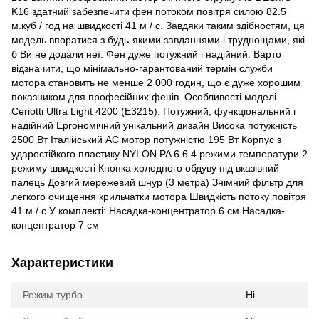
K16 здатний забезпечити фен потоком повітря силою 82.5
м.куб / год на швидкості 41 м / с. Завдяки таким здібностям, ця
модель впоратися з будь-якими завданнями і труднощами, які
б Ви не додали неї. Фен дуже потужний і надійний. Варто
відзначити, що мінімально-гарантований термін служби
мотора становить не менше 2 000 годин, що є дуже хорошим
показником для професійних фенів. Особливості моделі
Ceriotti Ultra Light 4200 (E3215): Потужний, функціональний і
надійний Ергономічний унікальний дизайн Висока потужність
2500 Вт Італійський AC мотор потужністю 195 Вт Корпус з
ударостійкого пластику NYLON PA 6.6 4 режими температури 2
режиму швидкості Кнопка холодного обдуву під вказівний
палець Довгий мережевий шнур (3 метра) Знімний фільтр для
легкого очищення крильчатки мотора Швидкість потоку повітря
41 м / с У комплекті: Насадка-концентратор 6 см Насадка-
концентратор 7 см
Характеристики
Режим турбо
Ні