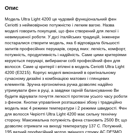
Опис
Модель Ultra Light 4200 це чудовий функціональний фен
Ceriotti з неймовірною потужністю і легким вагою. Назва
моделі говорить покупцеві, що фен створений для легкої і
невимушеної роботи. У дусі італійських традицій, інженери
постаралися створити модель, яка б відповідала більшості
запитів професійних перукарів, серед яких: легкість, комфорт,
потужність, продуктивність і надійність. Саме цими критеріями
керуються перукарі, вибираючи собі професійний фен для
волосся. Саме ці критерії і втілені в модель Ceriotti Ultra Light
4200 (E3215). Корпус моделі виконаний в оригінальному
сучасному дизайні з комбінацією матових і глянцевих
елементів. Зручна ергономічна ручка дозволяє надійно
утримувати фен в руці, а завдяки гарній балансуванню Ви
будите відчувати почуття легкості протягом усього часу роботи
з феном. Кнопки управління розташовані збоку і традиційно
модель має 4 режими температури і 2 режими швидкості. Фен
для волосся Черіотті Ultra Light 4200 має сильну технічну
сторону. Максимальна потужність фена становить 2500 Вт, що
дозволяє отримати на виході температуру 137 C. Потужний,
195 ватний професійний мотор змінного струму AC DESMO