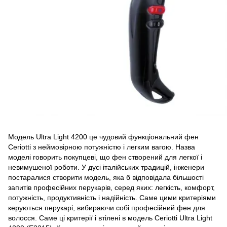
Модель Ultra Light 4200 це чудовий функціональний фен
Ceriotti з неймовірною потужністю і легким вагою. Назва
моделі говорить покупцеві, що фен створений для легкої і
невимушеної роботи. У дусі італійських традицій, інженери
постаралися створити модель, яка б відповідала більшості
запитів професійних перукарів, серед яких: легкість, комфорт,
потужність, продуктивність і надійність. Саме цими критеріями
керуються перукарі, вибираючи собі професійний фен для
волосся. Саме ці критерії і втілені в модель Ceriotti Ultra Light