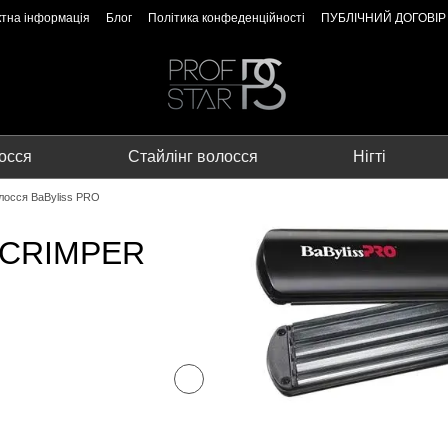
ктна інформація
Блог
Політика конфеденційності
ПУБЛІЧНИЙ ДОГОВІР
осся
Стайлінг волосся
Нігті
лосся BaByliss PRO
я CRIMPER