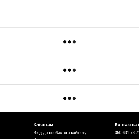
Клієнтам
Контактна
Вхід до особистого кабінету
050 631-78-7