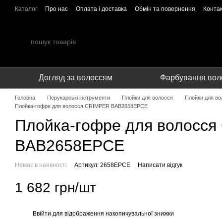
Перейти до основного контенту
Каталог
Про нас
Оплата і доставка
Обмін та повернення
Конта
Співпраця
Догляд за волоссям
Фарбування вол
Головна
Перукарські інструменти
Плойки для волосся
Плойки для во
Плойка-гoфре для волосся CRIMPER BAB2658EPCE
Плойка-гoфре для волосс
BAB2658EPCE
Немає в наявності
Артикул: 2658EPCE
Написати відгук
1 682 грн/шт
Ввійти
для відображення накопичувальної знижки
%