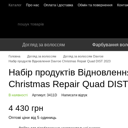
Перейти до основного контенту
Каталог
Про нас
Оплата і доставка
Обмін та повернення
Конта
Співпраця
Догляд за волоссям
Фарбування вол
Головна
Догляд за волоссям
Догляд за волоссям Davroe
Набір продуктів Відновлення Davroe Christmas Repair Quad DIST 2023
Набір продуктів Відновленн
Christmas Repair Quad DIS
В наявності
Артикул: 3411D
Написати відгук
4 430 грн
Оптові ціни від 5 одиниць