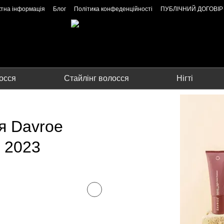
ктна інформація
Блог
Політика конфеденційності
ПУБЛІЧНИЙ ДОГОВІР
осся
Стайлінг волосся
Нігті
я Davroe
T 2023