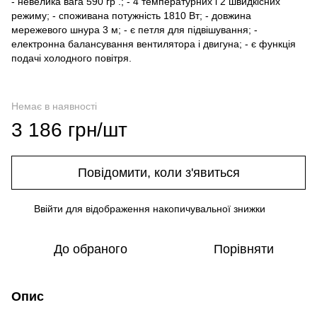
- невелика вага 590 гр .; - 4 температурних і 2 швидкісних
режиму; - споживана потужність 1810 Вт; - довжина
мережевого шнура 3 м; - є петля для підвішування; -
електронна балансування вентилятора і двигуна; - є функція
подачі холодного повітря.
Немає в наявності
3 186 грн/шт
Повідомити, коли з'явиться
Ввійти
для відображення накопичувальної знижки
%
До обраного
Порівняти
Опис