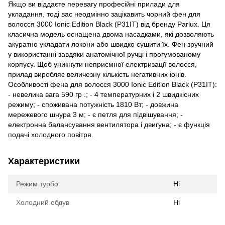
Якщо ви віддаєте перевагу професійні прилади для
укладання, тоді вас неодмінно зацікавить чорний фен для
волосся 3000 Ionic Edition Black (P31IT) від бренду Parlux. Ця
класична модель оснащена двома насадками, які дозволяють
акуратно укладати локони або швидко сушити їх. Фен зручний
у використанні завдяки анатомічної ручці і прогумованому
корпусу. Щоб уникнути неприємної електризації волосся,
прилад виробляє величезну кількість негативних іонів.
Особливості фена для волосся 3000 Ionic Edition Black (P31IT):
- невелика вага 590 гр .; - 4 температурних і 2 швидкісних
режиму; - споживана потужність 1810 Вт; - довжина
мережевого шнура 3 м; - є петля для підвішування; -
електронна балансування вентилятора і двигуна; - є функція
подачі холодного повітря.
Характеристики
Режим турбо
Ні
Холодний обдув
Ні