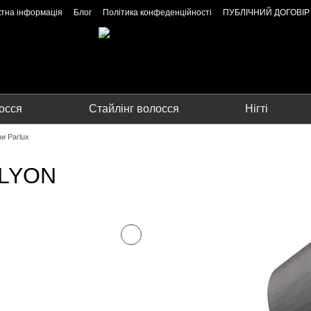
ктна інформація
Блог
Політика конфеденційності
ПУБЛІЧНИЙ ДОГОВІР
осся
Стайлінг волосся
Нігті
и Parlux
ALYON