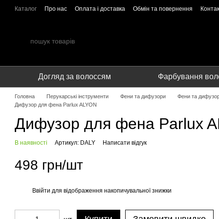
Перейти до основного контенту
Каталог
Про нас
Оплата і доставка
Обмін та повернення
Конта
Співпраця
Догляд за волоссям
Фарбування вол
Головна
Перукарські інструменти
Фени та дифузори
Фени та дифузор
Дифузор для фена Parlux ALYON
Дифузор для фена Parlux 
В наявності
Артикул: DALY
Написати відгук
498 грн/шт
Ввійти
для відображення накопичувальної знижки
%