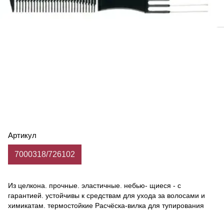
Артикул
7000318/726102
Из целкона. прочные. эластичные. небью- щиеся - с
гарантией. устойчивы к средствам для ухода за волосами и
химикатам. термостойкие Расчёска-вилка для тупирования